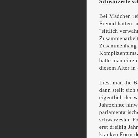
Schwärzeste s
Bei Mädchen reic
Freund hatten, 
"sittlich verwah
Zusammenarbeit
Zusammenhang am
Komplizentums.
hatte man eine 
diesem Alter in
Liest man die B
dann stellt sich
eigentlich der 
Jahrzehnte hinw
parlamentarisch
schwärzesten Fo
erst dreißig Ja
kranken Form de