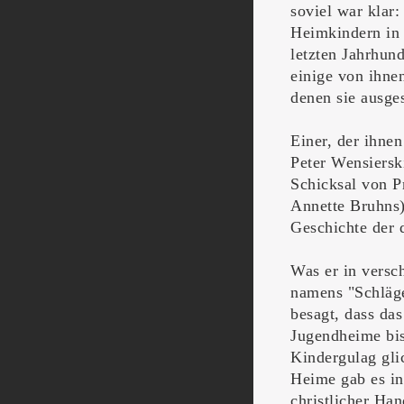
soviel war klar:
Heimkindern in 
letzten Jahrhund
einige von ihne
denen sie ausge
Einer, der ihnen
Peter Wensiersk
Schicksal von P
Annette Bruhns),
Geschichte der 
Was er in versc
namens "Schläg
besagt, dass da
Jugendheime bis
Kindergulag gli
Heime gab es in 
christlicher Ha