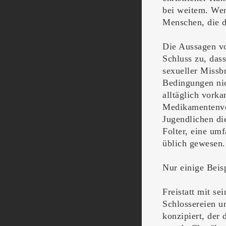
bei weitem. Wen
Menschen, die d
Die Aussagen vo
Schluss zu, das
sexueller Missb
Bedingungen nic
alltäglich vork
Medikamentenve
Jugendlichen di
Folter, eine um
üblich gewesen.
Nur einige Beisp
Freistatt mit se
Schlossereien u
konzipiert, der 