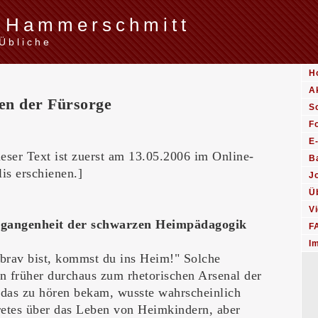
 Hammerschmitt
Übliche
H
Ak
en der Fürsorge
S
Fo
E
ser Text ist zuerst am 13.05.2006 im Online-
Ba
is erschienen.]
J
Ü
V
rgangenheit der schwarzen Heimpädagogik
F
I
brav bist, kommst du ins Heim!" Solche
n früher durchaus zum rhetorischen Arsenal der
das zu hören bekam, wusste wahrscheinlich
retes über das Leben von Heimkindern, aber