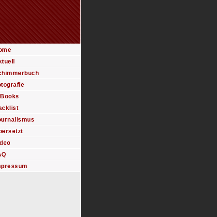
ome
tuell
chimmerbuch
tografie
-Books
cklist
ournalismus
bersetzt
ideo
AQ
mpressum