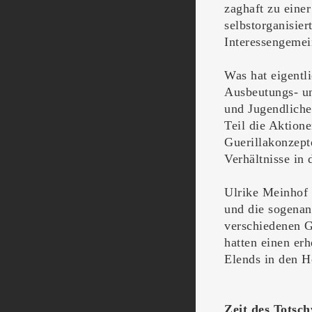
zaghaft zu eine
selbstorganisie
Interessengemei
Was hat eigentl
Ausbeutungs- u
und Jugendliche
Teil die Aktione
Guerillakonzept
Verhältnisse in
Ulrike Meinhof
und die sogena
verschiedenen G
hatten einen er
Elends in den 
Zeit des Totsc