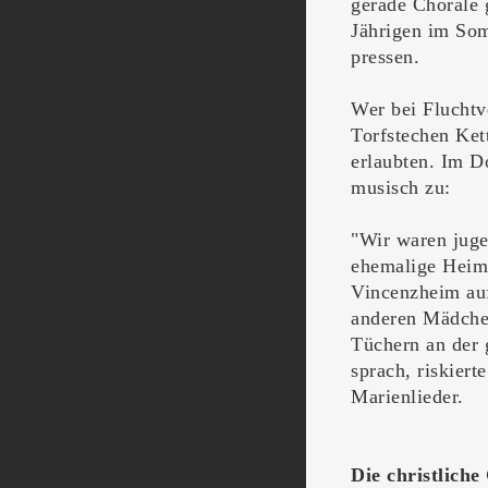
gerade Choräle 
Jährigen im So
pressen.
Wer bei Fluchtv
Torfstechen Kett
erlaubten. Im D
musisch zu:
"Wir waren juge
ehemalige Heim
Vincenzheim auf
anderen Mädche
Tüchern an der 
sprach, riskiert
Marienlieder.
Die christliche