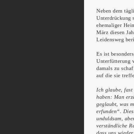
Neben dem tägl
Unterdrückung s
ehemaliger Heim
März diesen Jah
Leidensweg beri
Es ist besonders
Unterfütterung 
damals zu schaf
auf die sie treff
Ich glaube, fast
haben: Man erzä
geglaubt, was m
erfunden“. Dies
unduldsam, aber
verständliche R
dass uns wieder